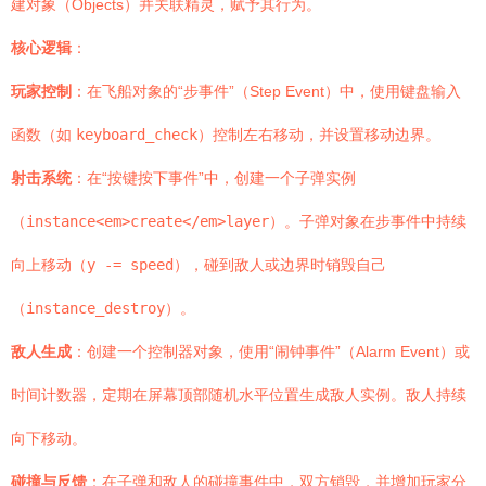
建对象（Objects）并关联精灵，赋予其行为。
核心逻辑
：
玩家控制
：在飞船对象的“步事件”（Step Event）中，使用键盘输入
函数（如
keyboard_check
）控制左右移动，并设置移动边界。
射击系统
：在“按键按下事件”中，创建一个子弹实例
（
instance<em>create</em>layer
）。子弹对象在步事件中持续
向上移动（
y -= speed
），碰到敌人或边界时销毁自己
（
instance_destroy
）。
敌人生成
：创建一个控制器对象，使用“闹钟事件”（Alarm Event）或
时间计数器，定期在屏幕顶部随机水平位置生成敌人实例。敌人持续
向下移动。
碰撞与反馈
：在子弹和敌人的碰撞事件中，双方销毁，并增加玩家分